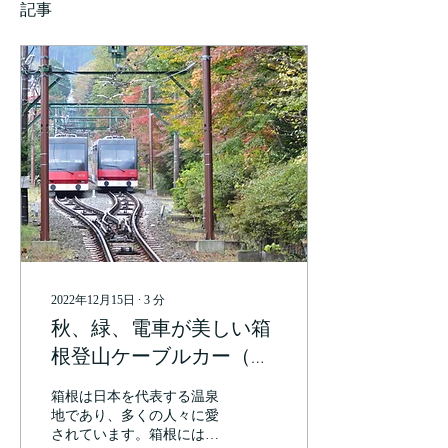
記事
2022年12月15日
∙
3
分
秋、緑、電車が美しい箱
根登山ケーブルカー（箱
根・神奈川）
箱根は日本を代表する温泉
地であり、多くの人々に愛
されています。箱根にはた