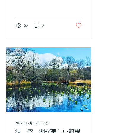
くさんの観光スポットがあ
りますが、中でも箱根登山
ケーブルカーは、秋には緑
豊かな景色を楽しめること
でも有名です。そこで今回
50
0
は、箱根登山ケーブルカー
についてお話ししたいと思
います。...
2022年12月15日
∙
2
分
緑、空、湖が美しい箱根