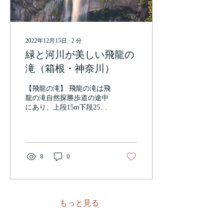
2022年12月15日
∙
2
分
緑と河川が美しい飛龍の
滝（箱根・神奈川）
【飛龍の滝】 飛龍の滝は飛
龍の滝自然探勝歩道の途中
にあり、上段15m下段25m
と二段に分かれる豪快な滝
です。その独特の水の流れ
はまるで飛龍のようだと言
われたことからこの名前が
つき、冬には氷結が見られ
8
0
ることで有名です。神奈川
県内の最大規模の滝で、鎌
倉時代には修験者たちの修
行の...
もっと見る