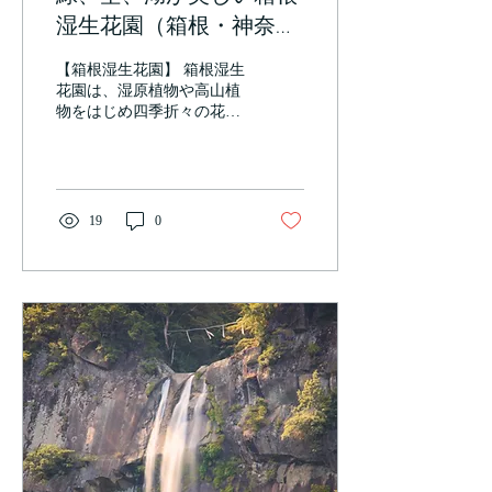
湿生花園（箱根・神奈
川）
【箱根湿生花園】 箱根湿生
花園は、湿原植物や高山植
物をはじめ四季折々の花を
集めた植物園です。日本全
国の湿地帯の植物約200種
や珍しい外国の山草など約
1,700種が集められ、その種
類の多さが魅力です。園内
19
0
には散策路が整備されてお
り、湿原や湖沼を模したエ
リアをゆっくりと見学し
な...