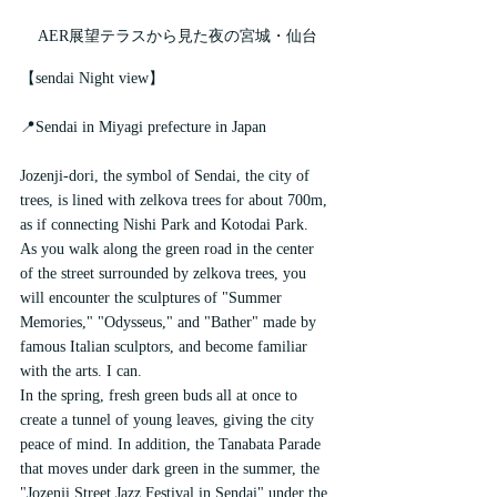
AER展望テラスから見た夜の宮城・仙台
【sendai Night view】
📍Sendai in Miyagi prefecture in Japan
Jozenji-dori, the symbol of Sendai, the city of 
trees, is lined with zelkova trees for about 700m, 
as if connecting Nishi Park and Kotodai Park.
As you walk along the green road in the center 
of the street surrounded by zelkova trees, you 
will encounter the sculptures of "Summer 
Memories," "Odysseus," and "Bather" made by 
famous Italian sculptors, and become familiar 
with the arts. I can.
In the spring, fresh green buds all at once to 
create a tunnel of young leaves, giving the city 
peace of mind. In addition, the Tanabata Parade 
that moves under dark green in the summer, the 
"Jozenji Street Jazz Festival in Sendai" under the 