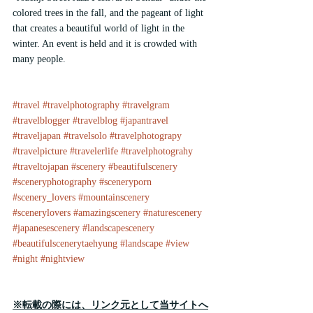
colored trees in the fall, and the pageant of light 
that creates a beautiful world of light in the 
winter. An event is held and it is crowded with 
many people.
#travel
#travelphotography
#travelgram
#travelblogger
#travelblog
#japantravel
#traveljapan
#travelsolo
#travelphotograpy
#travelpicture
#travelerlife
#travelphotograhy
#traveltojapan
#scenery
#beautifulscenery
#sceneryphotography
#sceneryporn
#scenery_lovers
#mountainscenery
#scenerylovers
#amazingscenery
#naturescenery
#japanesescenery
#landscapescenery
#beautifulscenerytaehyung
#landscape
#view
#night
#nightview
※転載の際には、リンク元として当サイトへ