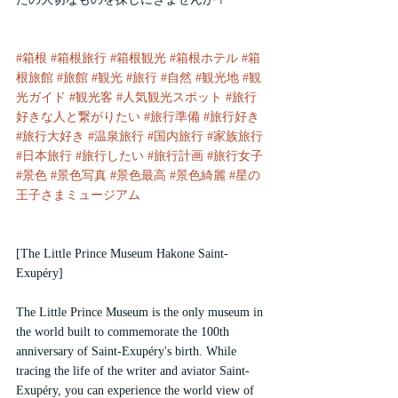
#箱根
#箱根旅行
#箱根観光
#箱根ホテル
#箱
根旅館
#旅館
#観光
#旅行
#自然
#観光地
#観
光ガイド
#観光客
#人気観光スポット
#旅行
好きな人と繋がりたい
#旅行準備
#旅行好き
#旅行大好き
#温泉旅行
#国内旅行
#家族旅行
#日本旅行
#旅行したい
#旅行計画
#旅行女子
#景色
#景色写真
#景色最高
#景色綺麗
#星の
王子さまミュージアム
[The Little Prince Museum Hakone Saint-
Exupéry]
The Little Prince Museum is the only museum in 
the world built to commemorate the 100th 
anniversary of Saint-Exupéry's birth. While 
tracing the life of the writer and aviator Saint-
Exupéry, you can experience the world view of 