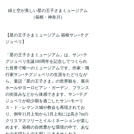
緑と空が美しい星の王子さまミュージアム
（箱根・神奈川）
【星の王子さまミュージアム 箱根サン=テグ
ジュペリ】
「星の王子さまミュージアム」は、サン=テ
グジュペリ生誕100周年を記念してつくられ
た世界で唯一のミュージアムです。作家・飛
行家サン=テグジュペリの生涯をたどりなが
ら、童話『星の王子さま』の世界観を、展示
ホールやヨーロピアン・ガーデン、フランス
の街並みなどから体感できます。サン=テグ
ジュペリが幼少期を過ごしたサン=モーリ
ス・ド・レマンス城や教会も再現されてお
り、例年11月上旬から1月上旬には高さ7mの
クリスマスツリーとイルミネーションが楽し
めます。箱根の自然豊かな環境の中で、あな
たの大切なものを探しにきませんか？