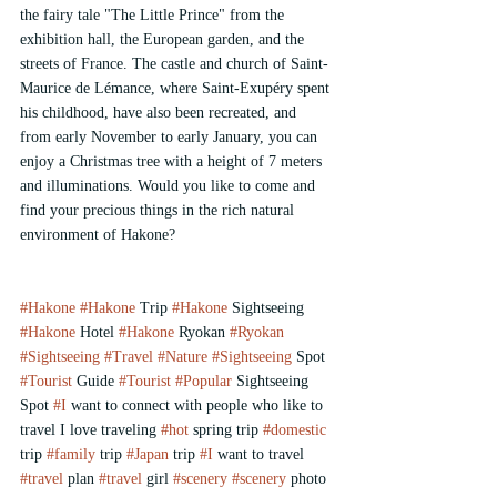
the fairy tale "The Little Prince" from the 
exhibition hall, the European garden, and the 
streets of France. The castle and church of Saint-
Maurice de Lémance, where Saint-Exupéry spent 
his childhood, have also been recreated, and 
from early November to early January, you can 
enjoy a Christmas tree with a height of 7 meters 
and illuminations. Would you like to come and 
find your precious things in the rich natural 
environment of Hakone?
#Hakone
#Hakone
 Trip 
#Hakone
 Sightseeing 
#Hakone
 Hotel 
#Hakone
 Ryokan 
#Ryokan
#Sightseeing
#Travel
#Nature
#Sightseeing
 Spot 
#Tourist
 Guide 
#Tourist
#Popular
 Sightseeing 
Spot 
#I
 want to connect with people who like to 
travel I love traveling 
#hot
 spring trip 
#domestic
trip 
#family
 trip 
#Japan
 trip 
#I
 want to travel 
#travel
 plan 
#travel
 girl 
#scenery
#scenery
 photo 