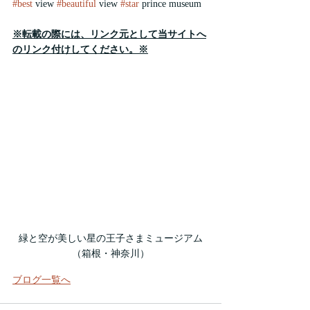
#best
 view 
#beautiful
 view 
#star
 prince museum
※転載の際には、リンク元として当サイトへ
のリンク付けしてください。※
緑と空が美しい星の王子さまミュージアム
（箱根・神奈川）
ブログ一覧へ