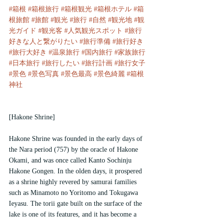
#箱根
#箱根旅行
#箱根観光
#箱根ホテル
#箱
根旅館
#旅館
#観光
#旅行
#自然
#観光地
#観
光ガイド
#観光客
#人気観光スポット
#旅行
好きな人と繋がりたい
#旅行準備
#旅行好き
#旅行大好き
#温泉旅行
#国内旅行
#家族旅行
#日本旅行
#旅行したい
#旅行計画
#旅行女子
#景色
#景色写真
#景色最高
#景色綺麗
#箱根
神社
[Hakone Shrine]
Hakone Shrine was founded in the early days of 
the Nara period (757) by the oracle of Hakone 
Okami, and was once called Kanto Sochinju 
Hakone Gongen. In the olden days, it prospered 
as a shrine highly revered by samurai families 
such as Minamoto no Yoritomo and Tokugawa 
Ieyasu. The torii gate built on the surface of the 
lake is one of its features, and it has become a 