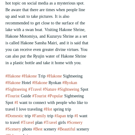
hot topic on social media as a mysterious spot. 
Be aware that there are times when people line 
up and wait to take pictures. It is also 
recommended to get close to the surface of the 
lake with a swan boat. Visiting Hakone Shrine, 
Hakone Motomiya, and Kuzuryu Shrine as a set 
is called Hakone Sansha Mairi, and it is said that 
you can receive even greater divine virtues. You 
can also put the Ryujin water of Hakone Shrine 
in a plastic bottle and take it home with you.
#Hakone
#Hakone
 Trip 
#Hakone
 Sightseeing 
#Hakone
 Hotel 
#Hakone
 Ryokan 
#Ryokan
#Sightseeing
#Travel
#Nature
#Sightseeing
 Spot 
#Tourist
 Guide 
#Tourist
#Popular
 Sightseeing 
Spot 
#I
 want to connect with people who like to 
travel I love traveling 
#Hot
 spring trip 
#Domestic
 trip 
#Family
 trip 
#Japan
 trip 
#I
 want 
to travel 
#Travel
 plan 
#Travel
 girls 
#Scenery
#Scenery
 photo 
#Best
 scenery 
#Beautiful
 scenery 