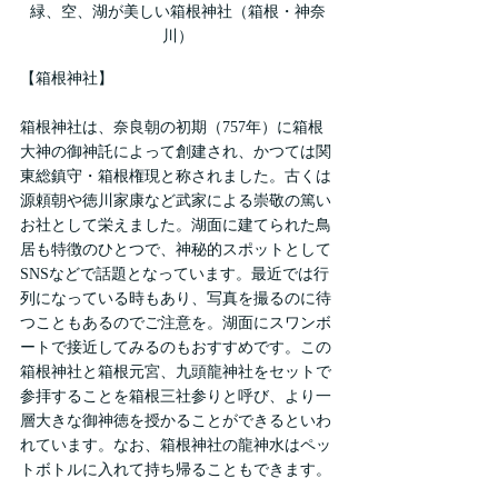
緑、空、湖が美しい箱根神社（箱根・神奈
川）
【箱根神社】
箱根神社は、奈良朝の初期（757年）に箱根
大神の御神託によって創建され、かつては関
東総鎮守・箱根権現と称されました。古くは
源頼朝や徳川家康など武家による崇敬の篤い
お社として栄えました。湖面に建てられた鳥
居も特徴のひとつで、神秘的スポットとして
SNSなどで話題となっています。最近では行
列になっている時もあり、写真を撮るのに待
つこともあるのでご注意を。湖面にスワンボ
ートで接近してみるのもおすすめです。この
箱根神社と箱根元宮、九頭龍神社をセットで
参拝することを箱根三社参りと呼び、より一
層大きな御神徳を授かることができるといわ
れています。なお、箱根神社の龍神水はペッ
トボトルに入れて持ち帰ることもできます。