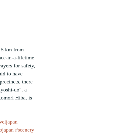
, 5 km from 
ce-in-a-lifetime 
rayers for safety, 
id to have 
recincts, there 
yoshi-do", a 
Aomori Hiba, is 
veljapan
tojapan
#scenery