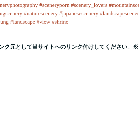
neryphotography
#sceneryporn
#scenery_lovers
#mountainsc
ngscenery
#naturescenery
#japanesescenery
#landscapescene
yung
#landscape
#view
#shrine
ンク元として当サイトへのリンク付けしてください。※