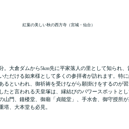
紅葉の美しい秋の西方寺（宮城・仙台）
0分。大倉ダムから5km先に平家落人の里として知られ
いただける如来様として多くの参拝者が訪れます。特に
あるといわれ、御祈祷を受けながら願掛けをするのが習
したと言われる天皇塚は、縁結びのパワースポットとし
の山門、鐘楼堂、御廟「貞能堂」、手水舎、御守授所が
重塔、大本堂も必見。