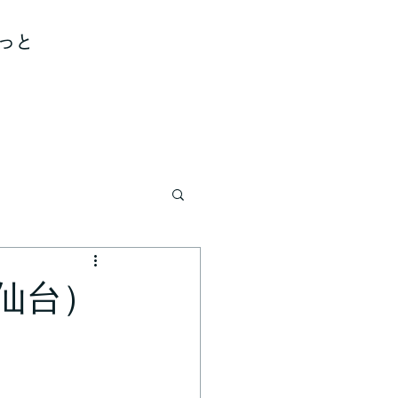
っと
仙台）