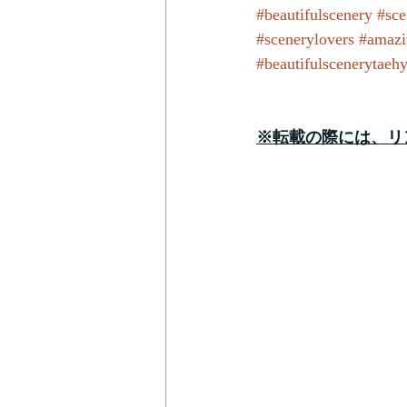
#beautifulscenery
#sce
#scenerylovers
#amazi
#beautifulscenerytaeh
※転載の際には、リ