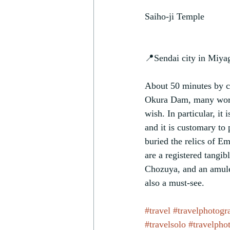
Saiho-ji Temple
📍Sendai city in Miyag
About 50 minutes by c
Okura Dam, many worshi
wish. In particular, it 
and it is customary to
buried the relics of E
are a registered tangi
Chozuya, and an amulet
also a must-see.
#travel
#travelphotogr
#travelsolo
#travelpho