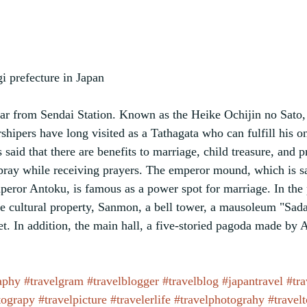
i prefecture in Japan
ar from Sendai Station. Known as the Heike Ochijin no Sato
pers have long visited as a Tathagata who can fulfill his on
is said that there are benefits to marriage, child treasure, and p
 pray while receiving prayers. The emperor mound, which is sa
mperor Antoku, is famous as a power spot for marriage. In the p
ble cultural property, Sanmon, a bell tower, a mausoleum "Sada
. In addition, the main hall, a five-storied pagoda made by 
aphy
#travelgram
#travelblogger
#travelblog
#japantravel
#tra
tograpy
#travelpicture
#travelerlife
#travelphotograhy
#travel