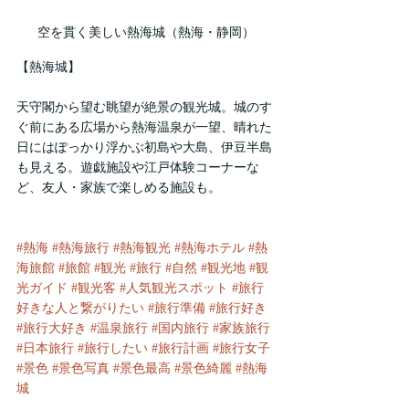
空を貫く美しい熱海城（熱海・静岡）
【熱海城】
天守閣から望む眺望が絶景の観光城。城のす
ぐ前にある広場から熱海温泉が一望、晴れた
日にはぽっかり浮かぶ初島や大島、伊豆半島
も見える。遊戯施設や江戸体験コーナーな
ど、友人・家族で楽しめる施設も。
#熱海
#熱海旅行
#熱海観光
#熱海ホテル
#熱
海旅館
#旅館
#観光
#旅行
#自然
#観光地
#観
光ガイド
#観光客
#人気観光スポット
#旅行
好きな人と繋がりたい
#旅行準備
#旅行好き
#旅行大好き
#温泉旅行
#国内旅行
#家族旅行
#日本旅行
#旅行したい
#旅行計画
#旅行女子
#景色
#景色写真
#景色最高
#景色綺麗
#熱海
城