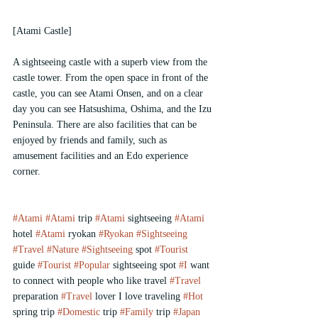
[Atami Castle]
A sightseeing castle with a superb view from the 
castle tower. From the open space in front of the 
castle, you can see Atami Onsen, and on a clear 
day you can see Hatsushima, Oshima, and the Izu 
Peninsula. There are also facilities that can be 
enjoyed by friends and family, such as 
amusement facilities and an Edo experience 
corner.
#Atami
#Atami
 trip 
#Atami
 sightseeing 
#Atami
hotel 
#Atami
 ryokan 
#Ryokan
#Sightseeing
#Travel
#Nature
#Sightseeing
 spot 
#Tourist
guide 
#Tourist
#Popular
 sightseeing spot 
#I
 want 
to connect with people who like travel 
#Travel
preparation 
#Travel
 lover I love traveling 
#Hot
spring trip 
#Domestic
 trip 
#Family
 trip 
#Japan