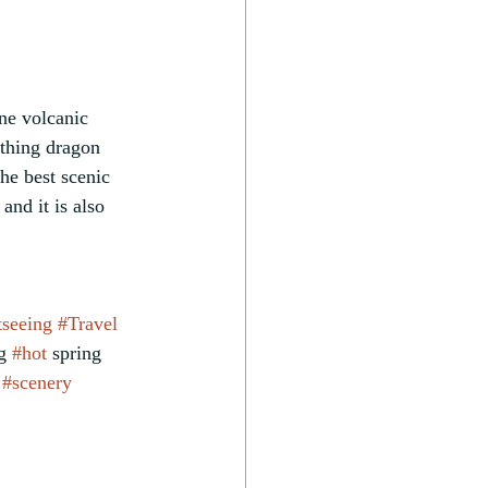
ne volcanic 
ithing dragon 
e best scenic 
nd it is also 
tseeing
#Travel
g 
#hot
 spring 
 
#scenery