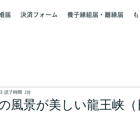
婚届
決済フォーム
養子縁組届・離縁届
も
5日
読了時間: 2分
の風景が美しい龍王峡（