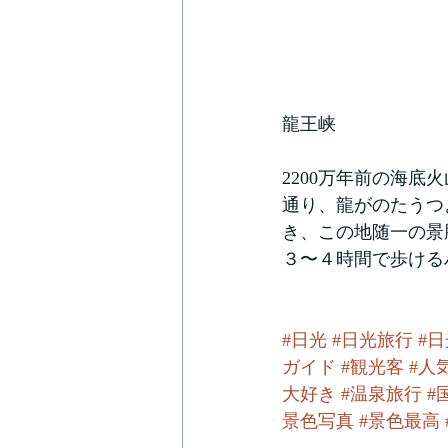
龍王峡
2200万年前の海
通り、龍がのたうつ
き、この地随一の景
３〜４時間で歩ける
#日光
#日光旅行
#
ガイド
#観光客
#人
大好き
#温泉旅行
#
景色写真
#景色最高