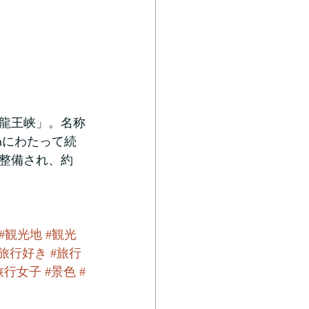
「龍王峡」。名称
mにわたって続
整備され、約
#観光地
#観光
#旅行好き
#旅行
旅行女子
#景色
#