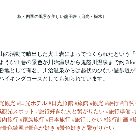
秋・四季の風景が美しい龍王峡（日光・栃木）
底火山の活動で噴出した火山岩によってつくられたという
ような圧巻の景色が川治温泉から鬼怒川温泉まで約３k
勝地として有名。川治温泉からは起伏の少ない遊歩道が
ハイキングコースとしても知られています。
日光観光
#日光ホテル
#日光旅館
#旅館
#観光
#旅行
#自然
気観光スポット
#旅行好きな人と繋がりたい
#旅行準備
国内旅行
#家族旅行
#日本旅行
#旅行したい
#旅行計画
#
#景色綺麗
#景色が好き
#景色好きと繋がりたい