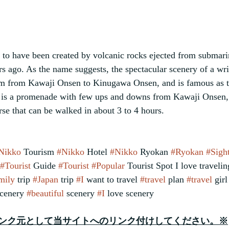
to have been created by volcanic rocks ejected from submari
ars ago. As the name suggests, the spectacular scenery of a wr
 km from Kawaji Onsen to Kinugawa Onsen, and is famous as th
e is a promenade with few ups and downs from Kawaji Onsen, a
se that can be walked in about 3 to 4 hours.
Nikko
 Tourism 
#Nikko
 Hotel 
#Nikko
 Ryokan 
#Ryokan
#Sigh
#Tourist
 Guide 
#Tourist
#Popular
 Tourist Spot I love travelin
mily
 trip 
#Japan
 trip 
#I
 want to travel 
#travel
 plan 
#travel
 girl
scenery 
#beautiful
 scenery 
#I
 love scenery
ンク元として当サイトへのリンク付けしてください。※