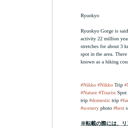
Ryuokyo
Ryuokyo Gorge is said 
activity 22 million ye
stretches for about 3
spot in the area. Ther
known as a hiking cour
#Nikko
#Nikko
 Trip 
#
#Nature
#Tourist
 Spot 
trip 
#domestic
 trip 
#fa
#scenery
 photo 
#best
 
※転載の際には、リ