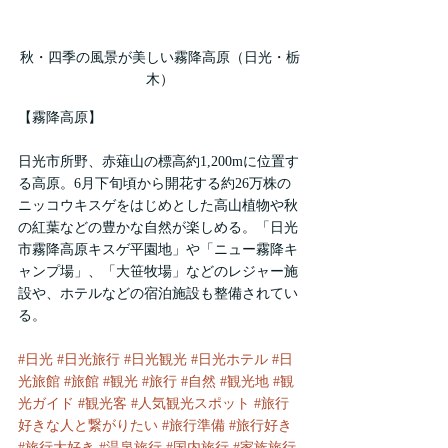
秋・四季の風景が美しい霧降高原（日光・栃
木）
【霧降高原】
日光市所野、赤薙山の標高約1,200mに位置す
る高原。6月下旬頃から開花する約26万株の
ニッコウキスゲをはじめとした高山植物や秋
の紅葉などの豊かな自然が楽しめる。「日光
市霧降高原キスゲ平園地」や「ニュー霧降キ
ャンプ場」、「大笹牧場」などのレジャー施
設や、ホテルなどの宿泊施設も整備されてい
る。
#日光
#日光旅行
#日光観光
#日光ホテル
#日
光旅館
#旅館
#観光
#旅行
#自然
#観光地
#観
光ガイド
#観光客
#人気観光スポット
#旅行
好きな人と繋がりたい
#旅行準備
#旅行好き
#旅行大好き
#温泉旅行
#国内旅行
#家族旅行