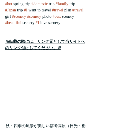
#hot
 spring trip 
#domestic
 trip 
#family
 trip 
#Japan
 trip 
#I
 want to travel 
#travel
 plan 
#travel
girl 
#scenery
#scenery
 photo 
#best
 scenery 
#beautiful
 scenery 
#I
 love scenery
※転載の際には、リンク元として当サイトへ
のリンク付けしてください。※
秋・四季の風景が美しい霧降高原（日光・栃