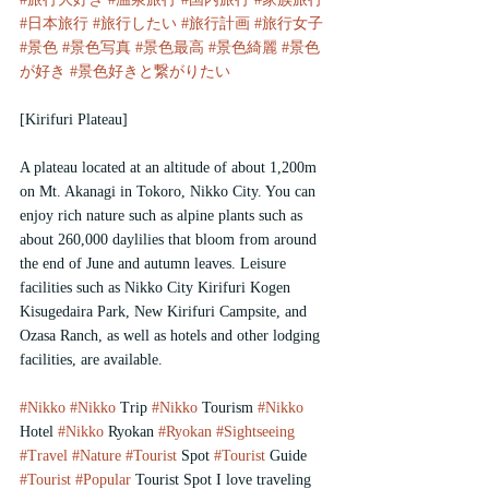
#日本旅行
#旅行したい
#旅行計画
#旅行女子
#景色
#景色写真
#景色最高
#景色綺麗
#景色
が好き
#景色好きと繋がりたい
[Kirifuri Plateau]
A plateau located at an altitude of about 1,200m 
on Mt. Akanagi in Tokoro, Nikko City. You can 
enjoy rich nature such as alpine plants such as 
about 260,000 daylilies that bloom from around 
the end of June and autumn leaves. Leisure 
facilities such as Nikko City Kirifuri Kogen 
Kisugedaira Park, New Kirifuri Campsite, and 
Ozasa Ranch, as well as hotels and other lodging 
facilities, are available.
#Nikko
#Nikko
 Trip 
#Nikko
 Tourism 
#Nikko
Hotel 
#Nikko
 Ryokan 
#Ryokan
#Sightseeing
#Travel
#Nature
#Tourist
 Spot 
#Tourist
 Guide 
#Tourist
#Popular
 Tourist Spot I love traveling 