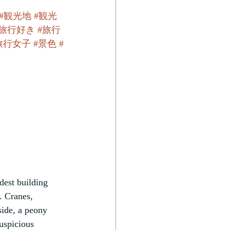
#観光地
#観光
#旅行好き
#旅行
旅行女子
#景色
#
dest building 
. Cranes, 
side, a peony 
auspicious 