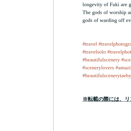
longevity of Fuki are g
The gods of worship a
gods of warding off evi
#travel
#travelphotogr
#travelsolo
#travelpho
#beautifulscenery
#sce
#scenerylovers
#amazi
#beautifulscenerytaeh
※転載の際には、リ