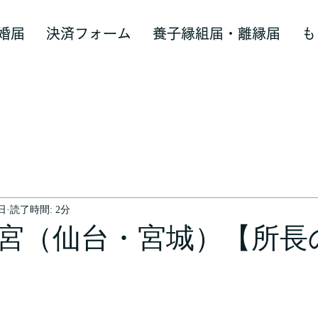
婚届
決済フォーム
養子縁組届・離縁届
も
9日
読了時間: 2分
宮（仙台・宮城）【所長