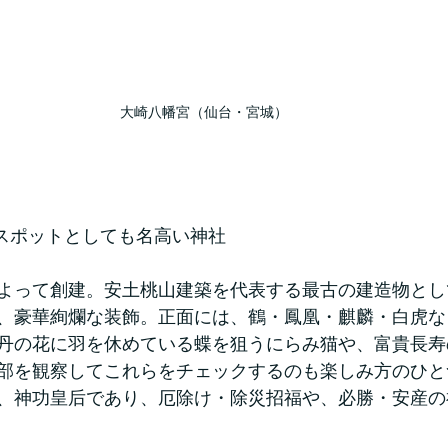
大崎八幡宮（仙台・宮城）
ースポットとしても名高い神社
宗によって創建。安土桃山建築を代表する最古の建造物と
、豪華絢爛な装飾。正面には、鶴・鳳凰・麒麟・白虎な
丹の花に羽を休めている蝶を狙うにらみ猫や、富貴長寿
部を観察してこれらをチェックするのも楽しみ方のひと
、神功皇后であり、厄除け・除災招福や、必勝・安産の