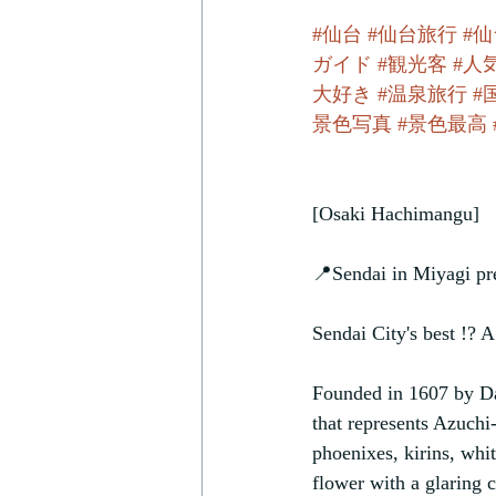
#仙台
#仙台旅行
#
ガイド
#観光客
#人
大好き
#温泉旅行
#
景色写真
#景色最高
[Osaki Hachimangu]
📍Sendai in Miyagi pre
Sendai City's best !? 
Founded in 1607 by Dat
that represents Azuchi
phoenixes, kirins, whit
flower with a glaring c