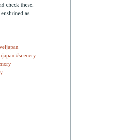
and check these. 
enshrined as 
veljapan
tojapan
#scenery
enery
ry