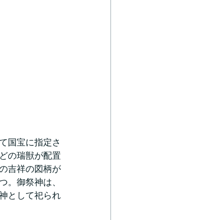
して国宝に指定さ
どの瑞獣が配置
の吉祥の図柄が
つ。御祭神は、
神として祀られ